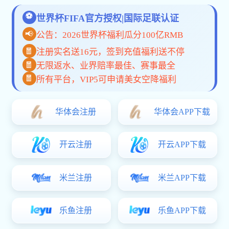
手机App
网页版
阿德巴约单场狂砍83分力压雷霆全
队82分创历史新高
2026-06-29 02:16
24 次阅读
首页
/
体育热讯
在篮球的历史长河中，总有一些瞬间让人铭记，而阿