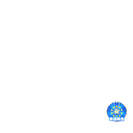
是在简单传接球环节，由于彼此意识不到对方意图，
使得许多机会白白浪费。因此，在训练过程中加强队
伍内部沟通以及加强默契培养是非常必要的一步。只
有当每位成员都清楚彼此心思时，才能真正实现团结
协作，共同应对比赛中的各种挑战。
此外，一些新加入队员可能还未完全融入到既有体系
中，这也造成了一定程度上的信息失联。为了增强整
体竞争力，加强新老队员之间互动交流，提高理解
力，也是解决此问题的一种方法。这不仅有助于提升
场上配合效果，还能增进全队士气，为未来赛事奠定
良好基础。
4、事件引发的关注