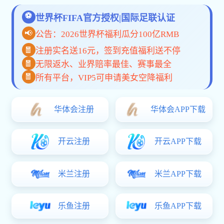
手机App
网页版
姆巴佩对皇马医疗团队和部分队友
的不满情绪加剧引发关注
2026-07-03 14:52
20 次阅读
首页
/
体育热讯
近年来，姆巴佩的职业生涯备受瞩目，但最近他对皇