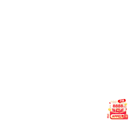
更加明白一个成功俱乐部背后所需要付出的努力与智
慧。
总结：
通过以上四个方面的分析，我们可以看到姆巴佩对皇
马医疗团队和部分队友的不满情绪，其实反映出了更
深层次的问题。从医疗保障到队内氛围，每一个环节
都关系着运动员的发展与创造价值。因此，对于俱乐
部来说，不仅要重视技术层面的提升，更需注重人文
关怀以及各部门协作，以确保每位球员能够发挥最佳
状态，共同实现荣誉梦想。
未来，希望通过不断优化内部结构，实现“以人为本”
的管理理念，让每一名球员都能享受到优质服务，并
从中找到属于自己的定位。而这，也将是所有参与者