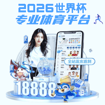
注册入口
aoa电竞官方官网
APP与网页
版入口｜畅享全球体育赛事与
数据服务
欢迎访问
aoa电竞官方官网
，提供全面覆盖足
球、篮球、电竞等项目的赛事资讯与数据内容，
支持
APP下载
与
网页使用
，每日同步更新千场
比赛，聚焦热门体育内容， 助您轻松获取赛事
动态，掌握比赛节奏。