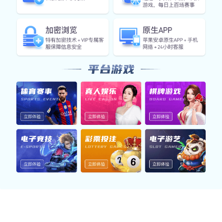
部环境的不满逐渐积累成为了一股强烈情绪。
2、医疗团队的重要性
医疗团队在一支足球俱乐部中扮演着至关重要的角
色，他们负责球员的健康管理和伤病治疗。对于像姆
巴佩这样高强度比赛下承受巨大压力的球员来说，及
时有效地处理伤病尤为关键。如果医疗团队无法提供
及时有效的治疗，将直接影响到球员们在场上的表现
及其职业生涯的发展。
然而，针对姆巴佩目前所遭遇的问题，有观察人士指
出皇马医疗团队可能存在资源不足或人员配置不合理
等问题。这使得他们无法快速响应球员需要，而导致
一些小伤病演变为长期困扰。此外，信息传递不畅也
是一个令人担忧的问题，医生与教练组之间如果缺乏