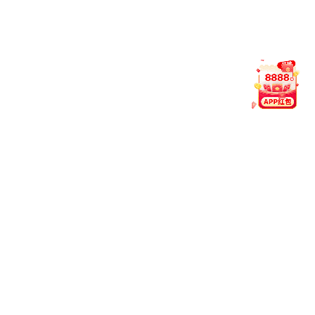
到他们更精彩的表现，并最终实现自身目标，为篮球
事业做出更多贡献。
上一篇：
埃斯特旺在帕尔梅拉斯康复训练预…
下一篇：
霍姆格伦赞八村塁打球风格似日本
相关推荐文章