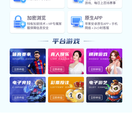
他不仅具备出色的传中能力，同时也善于利用个人技
巧摆脱防守，为球队提供更多进攻选择。
例如，在几场关键比赛中，他通过自己的突破直接导
致对方犯规，为球队赢得宝贵任意球机会。此外，他
还多次参与进攻并打入关键进球，这些都是他超凡个
人能力的体现。而皮奥作为新加入球队的小将，同样
展现出了不俗实力，在比赛中的一些精彩表现让人期
待他的未来发展。
这些优秀个体不仅提升了国米整体实力，也使得他们
在关键时刻能够挺身而出，帮助球队克服困难。这种
个人能力与团队合作相结合，使得国米能够不断取得
胜利。