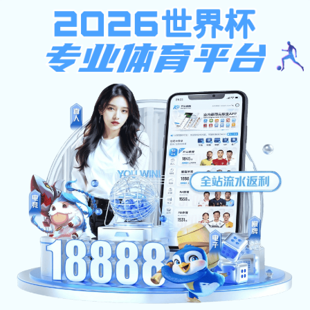
注册入口
aoa电竞官方官网
APP与网页
版入口｜畅享全球体育赛事与
数据服务
欢迎访问
aoa电竞官方官网
，提供全面覆盖足
球、篮球、电竞等项目的赛事资讯与数据内容，
支持
APP下载
与
网页使用
，每日同步更新千场
比赛，聚焦热门体育内容， 助您轻松获取赛事
动态，掌握比赛节奏。