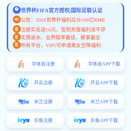
手机App
网页版
国米夺冠五大关键人物分析迪马尔
科表现最为突出皮奥成意外收获
2026-06-22 19:35
23 次阅读
首页
/
体育热讯
在意大利足球历史上，国际米兰（国米）的夺冠历程