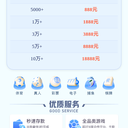
一，以其独特的打球风格而闻名。他不仅能够在低位
得分，更是一个极具威胁性的传球手。约基奇拥有高
超的视野和精准的传球技巧，使得他成为了掘金进攻
体系中的核心人物。在本赛季，他每场比赛平均能送
出超过10次助攻，这样的数据让他在助攻榜上占据一
席之地。
另一方面，凯德·坎宁安作为新生代球员，同样展现出
了令人瞩目的天赋。他身高接近2米01，具有良好的
控球能力和突破速度。在他的带领下，活塞队逐渐形
成了一种灵活多变的进攻风格。虽然他在助攻数上与
约基奇相比略逊一筹，但他的创造力和控场能力使得
他成为了球队不可或缺的一部分。
两位球员虽然处于不同的位置，但他们都具备极强的